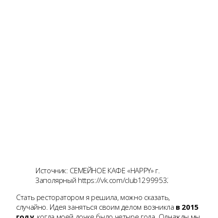
Источник: СЕМЕЙНОЕ КАФЕ «HAPPY» г.
Заполярный https://vk.com/club129995329
Стать ресторатором я решила, можно сказать,
случайно. Идея заняться своим делом возникла
в 2015
году
, когда моей дочке было четыре года. Однажды мы