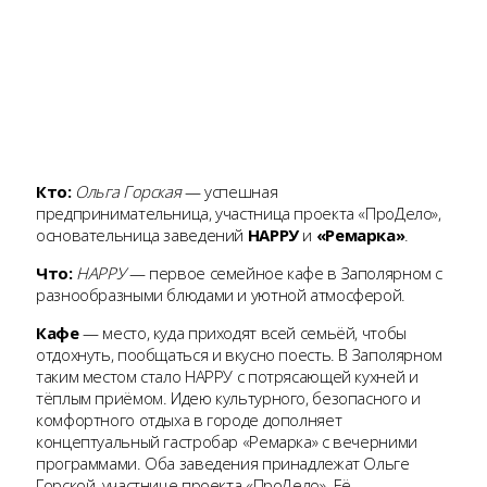
Кто:
Ольга Горская
— успешная
предпринимательница, участница проекта «ПроДело»,
основательница заведений
НАРРУ
и
«Ремарка»
.
Что:
НАРРУ
— первое семейное кафе в Заполярном с
разнообразными блюдами и уютной атмосферой.
Кафе
— место, куда приходят всей семьёй, чтобы
отдохнуть, пообщаться и вкусно поесть. В Заполярном
таким местом стало НАРРУ с потрясающей кухней и
тёплым приёмом. Идею культурного, безопасного и
комфортного отдыха в городе дополняет
концептуальный гастробар «Ремарка» с вечерними
программами. Оба заведения принадлежат Ольге
Горской, участнице проекта «ПроДело». Её