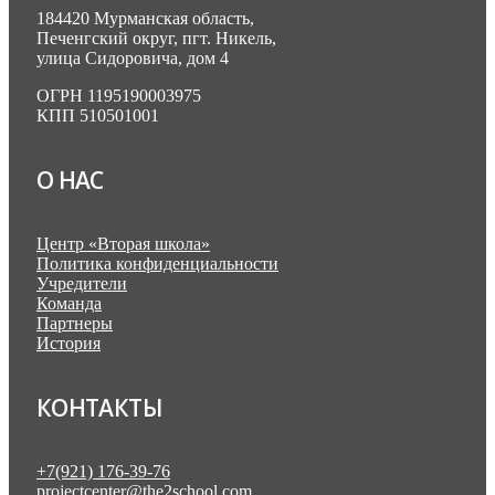
184420 Мурманская область,
Печенгский округ, пгт. Никель,
улица Сидоровича, дом 4
ОГРН 1195190003975
КПП 510501001
О НАС
Центр «Вторая школа»
Политика конфиденциальности
Учредители
Команда
Партнеры
История
КОНТАКТЫ
+7(921) 176-39-76
projectcenter@the2school.com