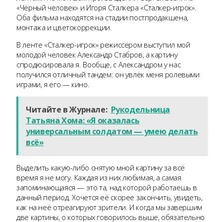
«Чёрный человек» и Игоря Сталкера «Сталкер-игрок».
Оба фильма находятся на стадии постпродакшена,
монтажа и цветокоррекции.
В ленте «Сталкер-игрок» режиссёром выступил мой
молодой человек Александр Стабров, а картину
спродюсировала я. Вообще, с Александром у нас
получился отличный тандем: он увлёк меня ролевыми
играми, я его — кино.
Читайте в Журнале:
Рукодельница
Татьяна Хома: «Я оказалась
универсальным солдатом — умею делать
всё»
Выделить какую-либо снятую мной картину за всё
время я не могу. Каждая из них любимая, а самая
запоминающаяся — это та, над которой работаешь в
данный период. Хочется её скорее закончить, увидеть,
как на неё отреагируют зрители. И когда мы завершим
две картины, о которых говорилось выше, обязательно