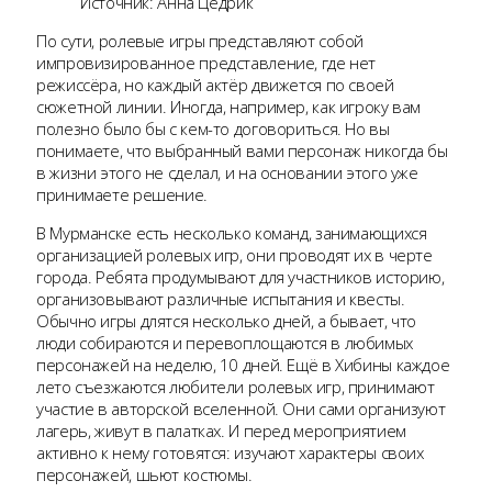
Источник: Анна Цедрик
По сути, ролевые игры представляют собой
импровизированное представление, где нет
режиссёра, но каждый актёр движется по своей
сюжетной линии. Иногда, например, как игроку вам
полезно было бы с кем-то договориться. Но вы
понимаете, что выбранный вами персонаж никогда бы
в жизни этого не сделал, и на основании этого уже
принимаете решение.
В Мурманске есть несколько команд, занимающихся
организацией ролевых игр, они проводят их в черте
города. Ребята продумывают для участников историю,
организовывают различные испытания и квесты.
Обычно игры длятся несколько дней, а бывает, что
люди собираются и перевоплощаются в любимых
персонажей на неделю, 10 дней. Ещё в Хибины каждое
лето съезжаются любители ролевых игр, принимают
участие в авторской вселенной. Они сами организуют
лагерь, живут в палатках. И перед мероприятием
активно к нему готовятся: изучают характеры своих
персонажей, шьют костюмы.