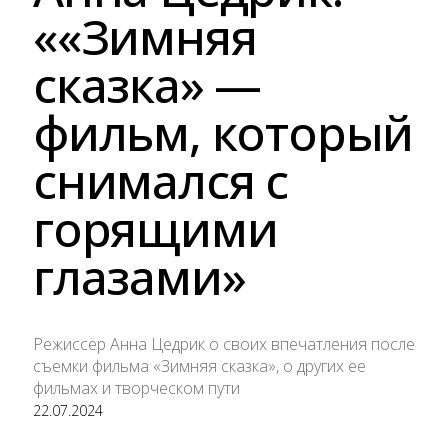
««Зимняя
сказка» —
фильм, который
снимался с
горящими
глазами»
Режиссёр Анна Цедрик о своих впечатления после
съемки фильма «Зимняя сказка», о других ее
фильмах и творческом пути
22.07.2024