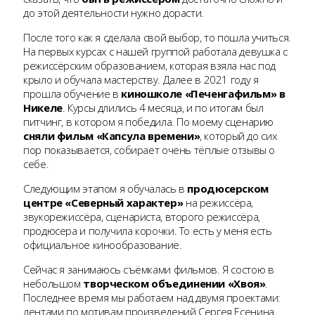
до этой деятельности нужно дорасти.
После того как я сделала свой выбор, то пошла учиться.
На первых курсах с нашей группой работала девушка с
режиссёрским образованием, которая взяла нас под
крыло и обучала мастерству. Далее в 2021 году я
прошла обучение в
киношколе «Печенгафильм» в
Никеле
. Курсы длились 4 месяца, и по итогам был
питчинг, в котором я победила. По моему сценарию
сняли фильм «Капсула времени»
, который до сих
пор показывается, собирает очень тёплые отзывы о
себе.
Следующим этапом я обучалась в
продюсерском
центре «Северный характер»
на режиссёра,
звукорежиссёра, сценариста, второго режиссёра,
продюсера и получила корочки. То есть у меня есть
официальное кинообразование.
Сейчас я занимаюсь съёмками фильмов. Я состою в
небольшом
творческом объединении «Хвоя»
.
Последнее время мы работаем над двумя проектами:
лентами по мотивам произведений Сергея Есенина