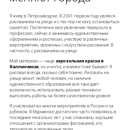
Я живу в Петрозаводске. В 2001 первом году увлёкся
рисованием на улице и с тех пор не могу остановиться
(смеётся). Постепенно моё увлечение переросло в
профессию, сейчас я занимаюсь художественным
оформлением и росписью, участвую в различных
мероприятиях, связанных с искусством рисования. В
частности, с рисованием на улице.
Мой материал — чаще
аэрозольная краска в
баллончиках
, но и кисти, и валики тоже бывают. Я
рисовал всегда, сколько себя помню. Рисовать на
улице может любой человек, но наличие
художественного образования всё-таки даёт
возможность использовать разные техники и
выполнять работы на более качественном уровне.
Я участвовал во многих мероприятиях в России и за
рубежом. В Мурманске достаточно часто появляюсь в
последние несколько лет: у нас сложились хорошие
отношения с организаторами фестивалей, это
творческие и увлечённые люди.