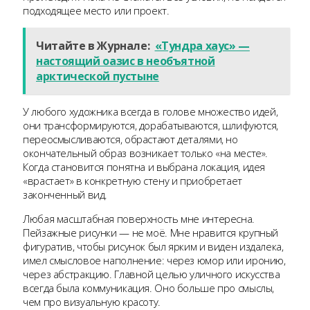
подходящее место или проект.
Читайте в Журнале:
«Тундра хаус» —
настоящий оазис в необъятной
арктической пустыне
У любого художника всегда в голове множество идей,
они трансформируются, дорабатываются, шлифуются,
переосмысливаются, обрастают деталями, но
окончательный образ возникает только «на месте».
Когда становится понятна и выбрана локация, идея
«врастает» в конкретную стену и приобретает
законченный вид.
Любая масштабная поверхность мне интересна.
Пейзажные рисунки — не моё. Мне нравится крупный
фигуратив, чтобы рисунок был ярким и виден издалека,
имел смысловое наполнение: через юмор или иронию,
через абстракцию. Главной целью уличного искусства
всегда была коммуникация. Оно больше про смыслы,
чем про визуальную красоту.