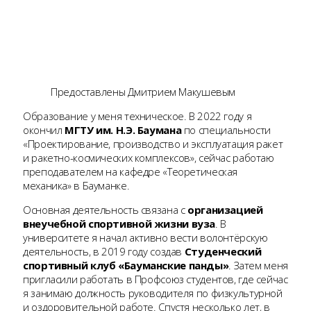
Предоставлены Дмитрием Макушевым
Образование у меня техническое. В 2022 году я
окончил
МГТУ им. Н.Э. Баумана
по специальности
«Проектирование, производство и эксплуатация ракет
и ракетно-космических комплексов», сейчас работаю
преподавателем на кафедре «Теоретическая
механика» в Бауманке.
Основная деятельность связана с
организацией
внеучебной спортивной жизни вуза
. В
университете я начал активно вести волонтёрскую
деятельность, в 2019 году создав
Студенческий
спортивный клуб «Бауманские панды»
. Затем меня
пригласили работать в Профсоюз студентов, где сейчас
я занимаю должность руководителя по физкультурной
и оздоровительной работе. Спустя несколько лет, в