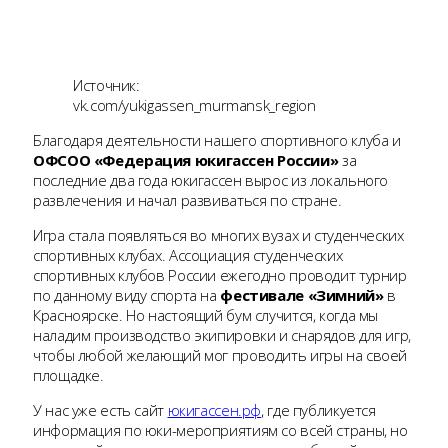
Источник:
vk.com/yukigassen_murmansk_region
Благодаря деятельности нашего спортивного клуба и
ОФСОО «Федерация юкигассен России»
за
последние два года юкигассен вырос из локального
развлечения и начал развиваться по стране.
Игра стала появляться во многих вузах и студенческих
спортивных клубах. Ассоциация студенческих
спортивных клубов России ежегодно проводит турнир
по данному виду спорта на
фестивале «Зимний»
в
Красноярске. Но настоящий бум случится, когда мы
наладим производство экипировки и снарядов для игр,
чтобы любой желающий мог проводить игры на своей
площадке.
У нас уже есть сайт
юкигассен.рф
, где публикуется
информация по юки-мероприятиям со всей страны, но