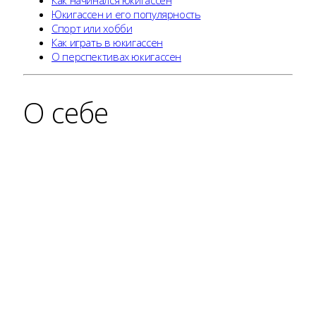
Как начинался юкигассен
Юкигассен и его популярность
Спорт или хобби
Как играть в юкигассен
О перспективах юкигассен
О себе