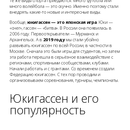
те же виды спорта приедаются. Много футбола или
много волейбола — это скучно. Именно поэтому стали
внедрять какие-то новые и интересные виды.
Вообще,
юкигассен — это японская игра
. Юки —
«снег», гассен — «битва». В России она появилась в
2006 году. Первооткрыватели — Мурманск и
Архангельск. А в
2019 году
мы стали убойно
развивать юкигассен по всей России, в частности в
Москве. Сначала это были игры для студентов, но затем
эта работа перешла в серьёзное взаимодействие с
регионами, спортивными сообществами, клубами.
Начали работать и с грантами. Со временем создали
Федерацию юкигассен. С тех пор проводим и
организовываем соревнования, турниры, чемпионаты.
Юкигассен и его
популярность