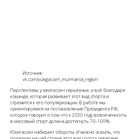
Источник:
vk.com/yukigassen_murmansk_region
Перспективы у юкигассен серьёзные, и всё благодаря
команде, которая развивает этот вид спорта и
стремится к его популяризации. В работе мы
ориентируемся на постановление Президента РФ,
которое говорит о том, что к 2030 году вовлечённость
в массовый спорт должна достигнуть 70–100%.
Юкигассен набирает обороты. И можно сказать, что
подарили нашей стране этот вид спорта северяне,