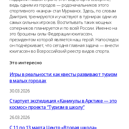
ведь одним из городов — родоначальников этого
спортивного «жанра» стал Мурманск. Здесь, по словам
Дмитрия, тренируются и участвуют в турнирах одни из
самых сильных игроков. Воспитывать таких мощных
соперников планируется и по всей России. Именно на
это брошены силы Федерации юкигассен,
президентом которой является наш герой. Напоследок
он подчёркивает, что сегодня главная задача — внести
юкигассен во Всероссийский реестр видов спорта.
Это
интересно
Игры в реальности: как квесты развивают туризм
в малых городах
30.03.2026
Стартует экспедиция «Каникулы в Арктике — это
космос» проекта “Туризм в школу”
26.03.2026
С 11 по 13 марта Центр «Вторая школа»