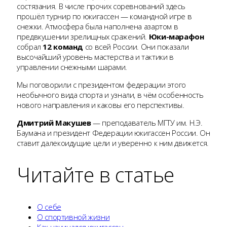
состязания. В числе прочих соревнований здесь
прошёл турнир по юкигассен — командной игре в
снежки. Атмосфера была наполнена азартом в
предвкушении зрелищных сражений.
Юки-марафон
собрал
12 команд
со всей России. Они показали
высочайший уровень мастерства и тактики в
управлении снежными шарами.
Мы поговорили с президентом федерации этого
необычного вида спорта и узнали, в чём особенность
нового направления и каковы его перспективы.
Дмитрий Макушев
— преподаватель МГТУ им. Н.Э.
Баумана и президент Федерации юкигассен России. Он
ставит далекоидущие цели и уверенно к ним движется.
Читайте в статье
О себе
О спортивной жизни