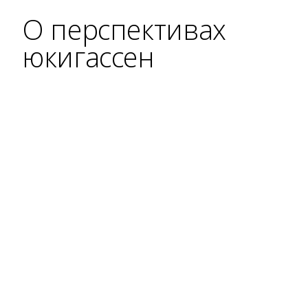
О перспективах
юкигассен