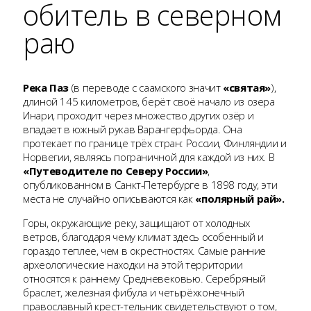
обитель в северном
раю
Река Паз
(в переводе с саамского значит
«святая»
),
длиной 145 километров, берёт своё начало из озера
Инари, проходит через множество других озёр и
впадает в южный рукав Варангерфьорда. Она
протекает по границе трёх стран: России, Финляндии и
Норвегии, являясь пограничной для каждой из них. В
«Путеводителе по Северу России»
,
опубликованном в Санкт-Петербурге в 1898 году, эти
места не случайно описываются как
«полярный рай».
Горы, окружающие реку, защищают от холодных
ветров, благодаря чему климат здесь особенный и
гораздо теплее, чем в окрестностях. Самые ранние
археологические находки на этой территории
относятся к раннему Средневековью. Серебряный
браслет, железная фибула и четырёхконечный
православный крест-тельник свидетельствуют о том,