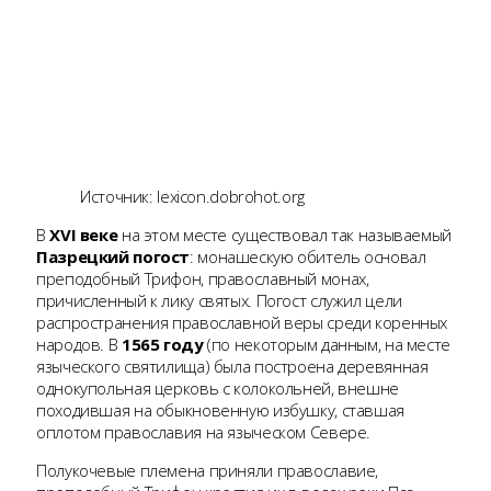
Источник: lexicon.dobrohot.org
В
XVI веке
на этом месте существовал так называемый
Пазрецкий погост
: монашескую обитель основал
преподобный Трифон, православный монах,
причисленный к лику святых. Погост служил цели
распространения православной веры среди коренных
народов. В
1565 году
(по некоторым данным, на месте
языческого святилища) была построена деревянная
однокупольная церковь с колокольней, внешне
походившая на обыкновенную избушку, ставшая
оплотом православия на языческом Севере.
Полукочевые племена приняли православие,