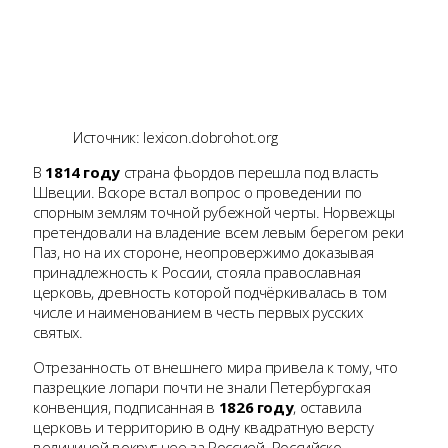
Источник: lexicon.dobrohot.org
В
1814 году
страна фьордов перешла под власть
Швеции. Вскоре встал вопрос о проведении по
спорным землям точной рубежной черты. Норвежцы
претендовали на владение всем левым берегом реки
Паз, но на их стороне, неопровержимо доказывая
принадлежность к России, стояла православная
церковь, древность которой подчёркивалась в том
числе и наименованием в честь первых русских
святых.
Отрезанность от внешнего мира привела к тому, что
пазрецкие лопари почти не знали Петербургская
конвенция, подписанная в
1826 году
, оставила
церковь и территорию в одну квадратную версту
величиной вокруг нее за Россией. Российско-