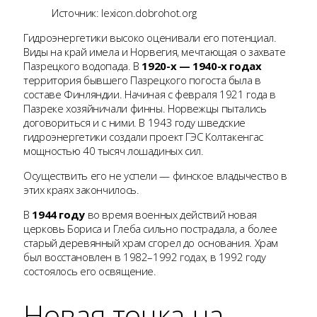
Источник: lexicon.dobrohot.org
Гидроэнергетики высоко оценивали его потенциал.
Виды на край имела и Норвегия, мечтающая о захвате
Пазрецкого водопада. В
1920-х — 1940-х годах
территория бывшего Пазрецкого погоста была в
составе Финляндии. Начиная с февраля 1921 года в
Пазреке хозяйничали финны. Норвежцы пытались
договориться и с ними. В 1943 году шведские
гидроэнергетики создали проект ГЭС Колтакенгас
мощностью 40 тысяч лошадиных сил.
Осуществить его не успели — финское владычество в
этих краях закончилось.
В
1944 году
во время военных действий новая
церковь Бориса и Глеба сильно пострадала, а более
старый деревянный храм сгорел до основания. Храм
был восстановлен в 1982–1992 годах, в 1992 году
состоялось его освящение.
Новая точка на