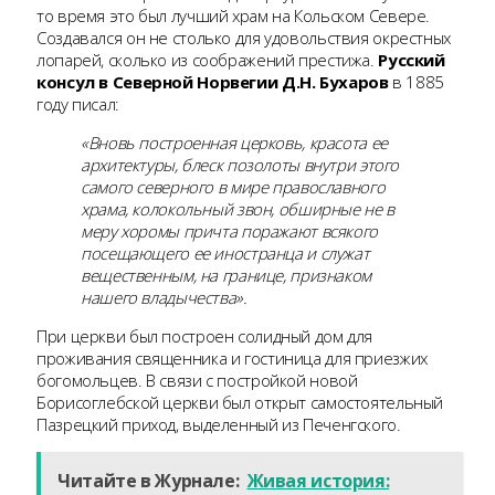
то время это был лучший храм на Кольском Севере.
Создавался он не столько для удовольствия окрестных
лопарей, сколько из соображений престижа.
Русский
консул в Северной Норвегии Д.Н. Бухаров
в 1885
году писал:
«Вновь построенная церковь, красота ее
архитектуры, блеск позолоты внутри этого
самого северного в мире православного
храма, колокольный звон, обширные не в
меру хоромы причта поражают всякого
посещающего ее иностранца и служат
вещественным, на границе, признаком
нашего владычества».
При церкви был построен солидный дом для
проживания священника и гостиница для приезжих
богомольцев. В связи с постройкой новой
Борисоглебской церкви был открыт самостоятельный
Пазрецкий приход, выделенный из Печенгского.
Читайте в Журнале:
Живая история: