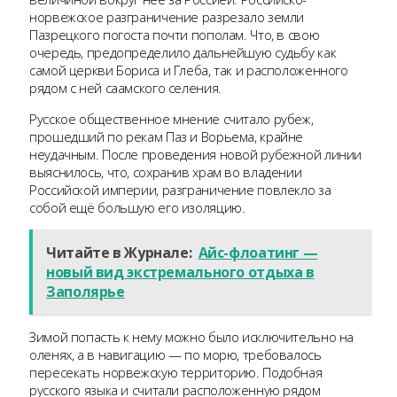
норвежское разграничение разрезало земли
Пазрецкого погоста почти пополам. Что, в свою
очередь, предопределило дальнейшую судьбу как
самой церкви Бориса и Глеба, так и расположенного
рядом с ней саамского селения.
Русское общественное мнение считало рубеж,
прошедший по рекам Паз и Ворьема, крайне
неудачным. После проведения новой рубежной линии
выяснилось, что, сохранив храм во владении
Российской империи, разграничение повлекло за
собой ещё большую его изоляцию.
Читайте в Журнале:
Айс-флоатинг —
новый вид экстремального отдыха в
Заполярье
Зимой попасть к нему можно было исключительно на
оленях, а в навигацию — по морю, требовалось
пересекать норвежскую территорию. Подобная
русского языка и считали расположенную рядом