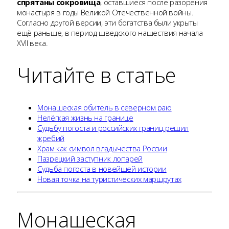
спрятаны сокровища
, оставшиеся после разорения
монастыря в годы Великой Отечественной войны.
Согласно другой версии, эти богатства были укрыты
ещё раньше, в период шведского нашествия начала
XVII века.
Читайте в статье
Монашеская обитель в северном раю
Нелёгкая жизнь на границе
Судьбу погоста и российских границ решил
жребий
Храм как символ владычества России
Пазрецкий заступник лопарей
Судьба погоста в новейшей истории
Новая точка на туристических маршрутах
Монашеская