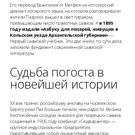
Его перевод Евангелия от Матфея на нотозерский
диалект лопарского языка, на котором разговаривали
жители Пазреки, вышел в свет тиражом,
превышающим число грамотных саамов. А
в 1895
году издали «Азбуку для лопарей, живущих в
Кольском уезде Архангельской губернии»
—
первый саамский учебник. Эти две книги, по сути дела,
заложили фундамент современной саамской
литературы.
Судьба погоста в
новейшей истории
ХХ век принес российскому анклаву на норвежском
берегу реки Паз больше печали, чем радости. Весьма
беспокойным соседом оказался для пазрецких саамов
созданный в 1906 году комбинат «Сюдварангер» —
крупное индустриальное предприятие,
представлявшее собой «рудокопный завод при