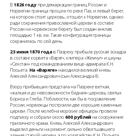
В
1826 году
при демаркации границ России и
Норвегии граница прошла по реке Паз, и левый берег,
на котором стоит церковь, отошёл к Норвегии, однако
ради сохранения православной церкви в составе
России на норвежском берегу был создан анклав
площадью 1 кв. км. Такая конфигурация границы
сохранилась по сей день.
23 июня 1870 года
в Пазреку прибыла русская эскадра
в составе корвета «Варяг», клипера «Жемчуг» и шхуны
«Секстан» под командованием вице-адмирала К.Н.
Посьета.
На «Варяге»
находился великий князь
Алексей Александрович (сын Александра II).
Взору прибывших предстала на Пазреке ветхая,
«жалкая и до невозможности бедная» церковь святых
Бориса и Глеба. Поблизости, как бы в посрамление
России, норвежцы построили две хорошие каменные
церкви. После молебна морские офицеры провели
подписку и собрали около
600 рублей
на сооружение
приличного храма. Князь Алексей Александрович
выделил деньги на ремонт сильно обветшавшего
здания старой церкви, а по ходатайству К.Н. Посьета