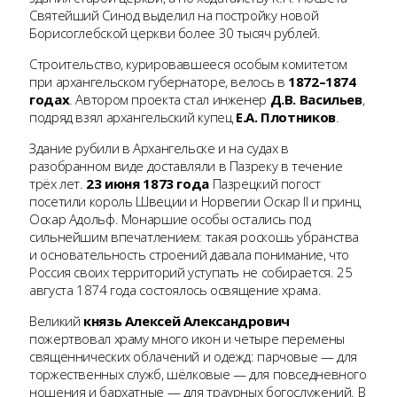
Святейший Синод выделил на постройку новой
Борисоглебской церкви более 30 тысяч рублей.
Строительство, курировавшееся особым комитетом
при архангельском губернаторе, велось в
1872–1874
годах
. Автором проекта стал инженер
Д.В. Васильев
,
подряд взял архангельский купец
Е.А. Плотников
.
Здание рубили в Архангельске и на судах в
разобранном виде доставляли в Пазреку в течение
трёх лет.
23 июня 1873 года
Пазрецкий погост
посетили король Швеции и Норвегии Оскар II и принц
Оскар Адольф. Монаршие особы остались под
сильнейшим впечатлением: такая роскошь убранства
и основательность строений давала понимание, что
Россия своих территорий уступать не собирается. 25
августа 1874 года состоялось освящение храма.
Великий
князь Алексей Александрович
пожертвовал храму много икон и четыре перемены
священнических облачений и одежд: парчовые — для
торжественных служб, шёлковые — для повседневного
ношения и бархатные — для траурных богослужений. В