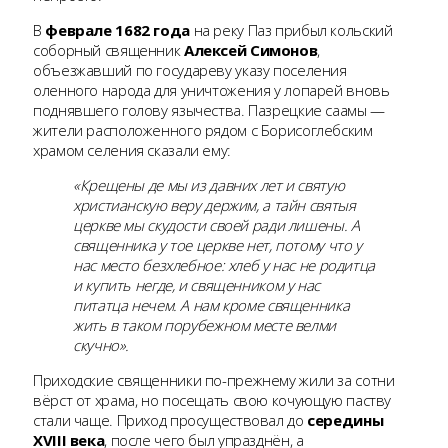
В
феврале 1682 года
на реку Паз прибыл кольский
соборный священник
Алексей Симонов
,
объезжавший по государеву указу поселения
оленного народа для уничтожения у лопарей вновь
поднявшего голову язычества. Пазрецкие саамы —
жители расположенного рядом с Борисоглебским
храмом селения сказали ему:
«Крещены де мы из давних лет и святую
христианскую веру держим, а тайн святыя
церкве мы скудости своей ради лишены. А
священника у тое церкве нет, потому что у
нас место безхлебное: хлеб у нас не родитца
и купить негде, и священником у нас
питатца нечем. А нам кроме священника
жить в таком порубежном месте велми
скучно».
Приходские священники по-прежнему жили за сотни
вёрст от храма, но посещать свою кочующую паству
стали чаще. Приход просуществовал до
середины
XVIII века
, после чего был упразднён, а