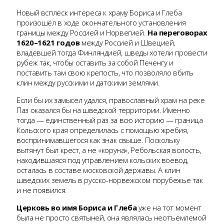
Новый всплеск интереса к храму Бориса и Глеба
произошёл в ходе окончательного установления
границы между Россией и Норвегией.
На переговорах
1620–1621 годов
между Россией и Швецией,
владевшей тогда Финляндией, шведы хотели провести
рубеж так, чтобы оставить за собой Печенгу и
поставить там свою крепость, что позволяло вбить
клин между русскими и датскими землями.
Если бы их замысел удался, православный храм на реке
Паз оказался бы на шведской территории. Именно
тогда — единственный раз за всю историю — граница
Кольского края определилась с помощью жребия,
воспринимавшегося как знак свыше. Поскольку
вытянут был крест, а не «коруна», Ребольская волость,
находившаяся под управлением кольских воевод,
осталась в составе московской державы. А клин
шведских земель в русско-норвежском порубежье так
и не появился.
Церковь во имя Бориса и Глеба
уже на тот момент
была не просто святыней, она являлась неотъемлемой