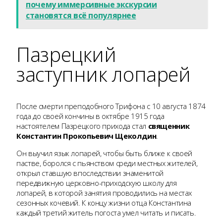
почему иммерсивные экскурсии
становятся всё популярнее
Пазрецкий
заступник лопарей
После смерти преподобного Трифона с 10 августа 1874
года до своей кончины в октябре 1915 года
настоятелем Пазрецкого прихода стал
священник
Константин Прокопьевич Щеколдин
.
Он выучил язык лопарей, чтобы быть ближе к своей
пастве, боролся с пьянством среди местных жителей,
открыл ставшую впоследствии знаменитой
передвижную церковно-приходскую школу для
лопарей, в которой занятия проводились на местах
сезонных кочевий. К концу жизни отца Константина
каждый третий житель погоста умел читать и писать.