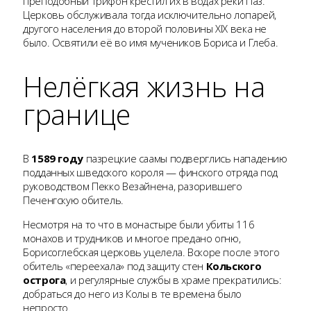
преподобный Трифон крестил их в водах реки Паз.
Церковь обслуживала тогда исключительно лопарей,
другого населения до второй половины XIX века не
было. Освятили её во имя мучеников Бориса и Глеба.
Нелёгкая жизнь на
границе
В
1589 году
пазрецкие саамы подверглись нападению
подданных шведского короля — финского отряда под
руководством Пекко Везайнена, разорившего
Печенгскую обитель.
Несмотря на то что в монастыре были убиты 116
монахов и трудников и многое предано огню,
Борисоглебская церковь уцелела. Вскоре после этого
обитель «переехала» под защиту стен
Кольского
острога
, и регулярные службы в храме прекратились:
добраться до него из Колы в те времена было
непросто.