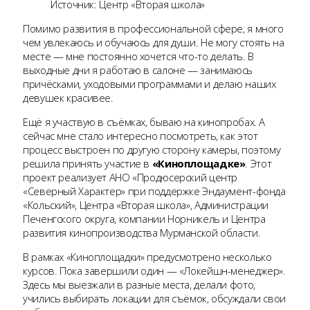
Источник: Центр «Вторая школа»
Помимо развития в профессиональной сфере, я много
чем увлекаюсь и обучаюсь для души. Не могу стоять на
месте — мне постоянно хочется что-то делать. В
выходные дни я работаю в салоне — занимаюсь
причёсками, уходовыми программами и делаю наших
девушек красивее.
Ещё я участвую в съёмках, бываю на кинопробах. А
сейчас мне стало интересно посмотреть, как этот
процесс выстроен по другую сторону камеры, поэтому
решила принять участие в
«Киноплощадке»
. Этот
проект реализует АНО «Продюсерский центр
«Северный Характер» при поддержке Эндаумент-фонда
«Кольский», Центра «Вторая школа», Администрации
Печенгского округа, компании Норникель и Центра
развития кинопроизводства Мурманской области.
В рамках «Киноплощадки» предусмотрено несколько
курсов. Пока завершили один — «Локейшн-менеджер».
Здесь мы выезжали в разные места, делали фото,
учились выбирать локации для съёмок, обсуждали свои