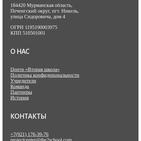
184420 Мурманская область,
Печенгский округ, пгт. Никель,
улица Сидоровича, дом 4
ОГРН 1195190003975
КПП 510501001
О НАС
Центр «Вторая школа»
Политика конфиденциальности
Учредители
Команда
Партнеры
История
КОНТАКТЫ
+7(921) 176-39-76
projectcenter@the2school.com