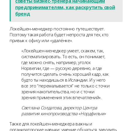
советы бизнес-тренера начинающим
предпринимателям, как раскрутить свой
бренд
Локейшен-менеджер постоянно путешествует.
Поэтому такая работа будет непроста для тех, кто
привык к офису или «удалёнке».
«Локейшен-менеджер умеет, скажем, так,
систематизировать. То есть, он понимает,
где можно снять, например, уголок
Норвегии, где — русскую деревню, а где
получится сделать очень хороший кадр, как
будто ты находишься в Исландии. И у него
все это “перемалывается” не только с точки
зрения накопительства, но и с точки
зрения применения этих впечатлений».
Светлана Солдатова, директор Центра
развития кинопроизводства «Нордфильм»
Также для локейшен-менеджера важны и
организаторские навыки: умение общаться, заводить