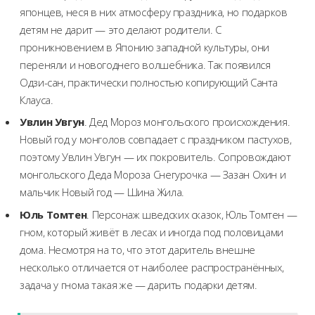
японцев, неся в них атмосферу праздника, но подарков
детям не дарит — это делают родители. С
проникновением в Японию западной культуры, они
переняли и новогоднего волшебника. Так появился
Одзи-сан, практически полностью копирующий Санта
Клауса.
Увлин Увгун
. Дед Мороз монгольского происхождения.
Новый год у монголов совпадает с праздником пастухов,
поэтому Увлин Увгун — их покровитель. Сопровождают
монгольского Деда Мороза Снегурочка — Зазан Охин и
мальчик Новый год — Шина Жила.
Юль Томтен
. Персонаж шведских сказок, Юль Томтен —
гном, который живёт в лесах и иногда под половицами
дома. Несмотря на то, что этот даритель внешне
несколько отличается от наиболее распространённых,
задача у гнома такая же — дарить подарки детям.