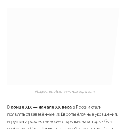
Рождество. Источник: ru.freepik.com
В
конце XIX — начале ХХ века
в России стали
появляться завезённые из Европы ёлочные украшения,
игрушки и рождественские открытки, на которых был
изображён Санта Клаус, раздающий дары детям. Из-за