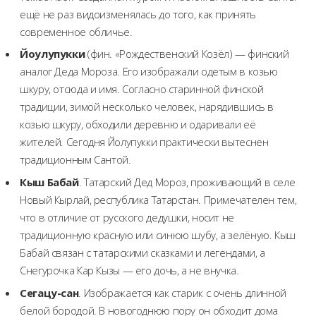
ещё не раз видоизменялась до того, как принять
современное обличье.
Йоулупукки
(фин. «Рождественский Козёл) — финский
аналог Деда Мороза. Его изображали одетым в козью
шкуру, отсюда и имя. Согласно старинной финской
традиции, зимой несколько человек, нарядившись в
козью шкуру, обходили деревню и одаривали её
жителей. Сегодня Йолупукки практически вытеснен
традиционным Сантой.
Кыш Бабай
. Татарский Дед Мороз, проживающий в селе
Новый Кырлай, республика Татарстан. Примечателен тем,
что в отличие от русского дедушки, носит не
традиционную красную или синюю шубу, а зелёную. Кыш
Бабай связан с татарскими сказками и легендами, а
Снегурочка Кар Кызы — его дочь, а не внучка.
Сегацу-сан
. Изображается как старик с очень длинной
белой бородой. В новогоднюю пору он обходит дома