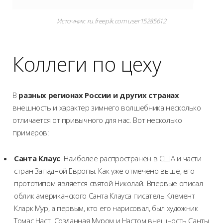
Источник: ru.freepik.com user15285612
Коллеги по цеху
В
разных регионах России и других странах
внешность и характер зимнего волшебника несколько
отличается от привычного для нас. Вот несколько
примеров:
Санта Клаус
. Наиболее распространён в США и части
стран Западной Европы. Как уже отмечено выше, его
прототипом является святой Николай. Впервые описал
облик американского Санта Клауса писатель Клемент
Кларк Мур, а первым, кто его нарисовал, был художник
Томас Наст. Созданная Муром и Настом внешность Санты