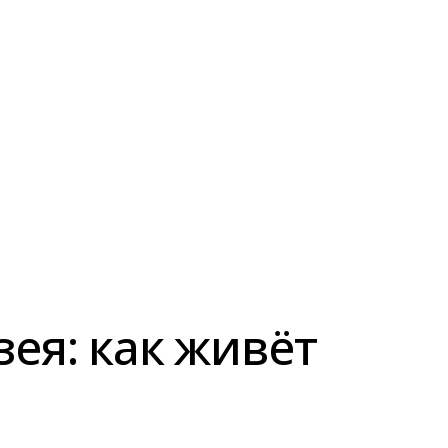
ея: как живёт
и