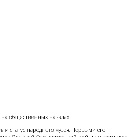
о на общественных началах.
или статус народного музея. Первыми его
ранов Великой Отечественной войны, участников