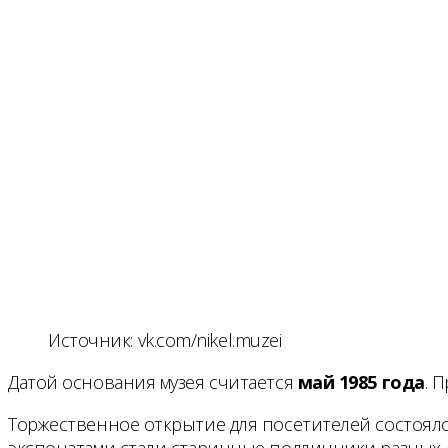
Источник: vk.com/nikel.muzei
Датой основания музея считается
май 1985 года
. 
Торжественное открытие для посетителей состоялос
экспонатами стали старинные подлинники разных 