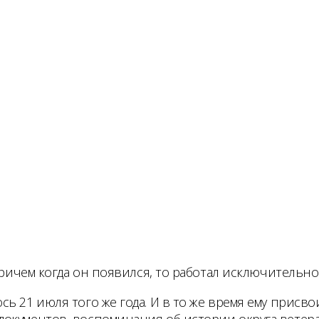
Причем когда он появился, то работал исключительн
ь 21 июля того же года. И в то же время ему присво
документов, воспоминания об истории округа вете