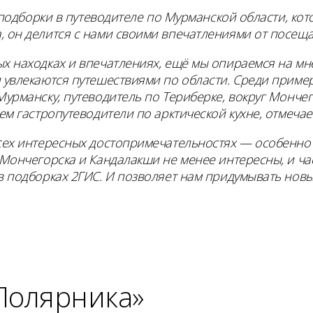
е подборки в путеводителе по Мурманской области, к
, он делится с нами своими впечатлениями от посеща
х находках и впечатлениях, ещё мы опираемся на мне
 увлекаются путешествиями по области. Среди приме
Мурманску, путеводитель по Териберке, вокруг Монче
ем гастропутеводители по арктической кухне, отмечае
всех интересных достопримечательностях — особенно 
 Мончегорска и Кандалакши не менее интересны, и ч
в подборках 2ГИС. И позволяет нам придумывать новы
Полярника»