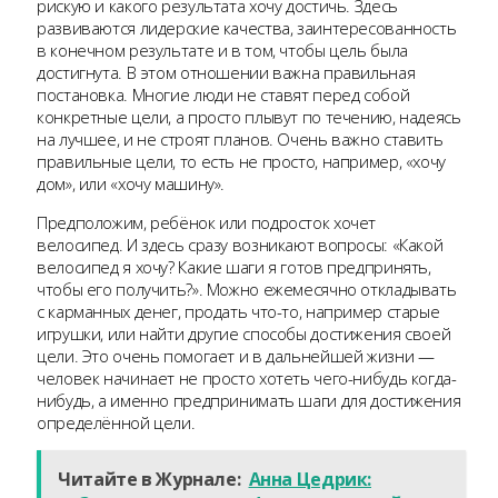
рискую и какого результата хочу достичь. Здесь
развиваются лидерские качества, заинтересованность
в конечном результате и в том, чтобы цель была
достигнута. В этом отношении важна правильная
постановка. Многие люди не ставят перед собой
конкретные цели, а просто плывут по течению, надеясь
на лучшее, и не строят планов. Очень важно ставить
правильные цели, то есть не просто, например, «хочу
дом», или «хочу машину».
Предположим, ребёнок или подросток хочет
велосипед. И здесь сразу возникают вопросы: «Какой
велосипед я хочу? Какие шаги я готов предпринять,
чтобы его получить?». Можно ежемесячно откладывать
с карманных денег, продать что-то, например старые
игрушки, или найти другие способы достижения своей
цели. Это очень помогает и в дальнейшей жизни —
человек начинает не просто хотеть чего-нибудь когда-
нибудь, а именно предпринимать шаги для достижения
определённой цели.
Читайте в Журнале:
Анна Цедрик: