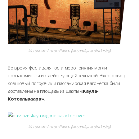
Источник:
Антон Ривер (vk.com/gastroindustry)
Во время фестиваля гости мероприятия могли
познакомиться и с действующей техникой. Электровоз,
ковшовый погрузчик и пассажирская вагонетка были
доставлены на площадь из шахты
«Каула-
Котсельваара»
.
Источник:
Антон Ривер (vk.com/gastroindustry)