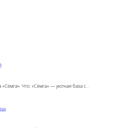
й
 «Сёмга». Что: «Сёмга» — уютная база с…
тах