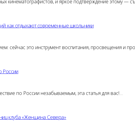
ых кинематографистов, и яркое подтверждение этому — с
ций: как отдыхают современные школьники
нием: сейчас это инструмент воспитания, просвещения и п
о России
ествие по России незабываемым, эта статья для вас!…
тниц клуба «Женщина Севера»