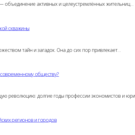
» — объединение активных и целеустремлённых жительниц…
окой скважины
жеством тайн и загадок. Она до сих пор привлекает…
ы современному обществу?
щую революцию: долгие годы профессии экономистов и юр
йских регионов и городов