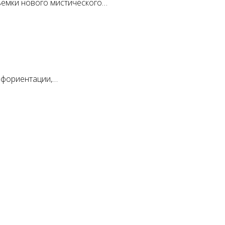
ъёмки нового мистического…
рофориентации,…