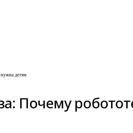
 нужна детям
ва: Почему робото